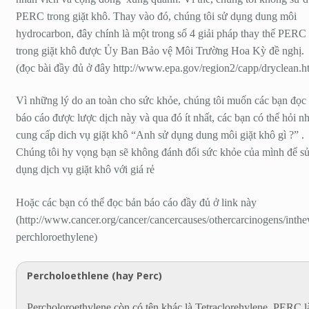
PERC trong giặt khô. Thay vào đó, chúng tôi sử dụng dung môi
hydrocarbon, đây chính là một trong số 4 giải pháp thay thế PERC
trong giặt khô được Ủy Ban Bảo vệ Môi Trường Hoa Kỳ đề nghị.
(đọc bài đầy đủ ở đây http://www.epa.gov/region2/capp/dryclean.h
Vì những lý do an toàn cho sức khỏe, chúng tôi muốn các bạn đọc
báo cáo được lược dịch này và qua đó ít nhất, các bạn có thể hỏi n
cung cấp dich vụ giặt khô “Anh sử dụng dung môi giặt khô gì ?” .
Chúng tôi hy vọng bạn sẽ không đánh đổi sức khỏe của mình để s
dụng dịch vụ giặt khô với giá rẻ
Hoặc các bạn có thể đọc bản báo cáo đầy đủ ở link này
(http://www.cancer.org/cancer/cancercauses/othercarcinogens/inthe
perchloroethylene)
Percholoethlene (hay Perc)
Percholoroethylene còn có tên khác là Tetraclorehylene, PERC l