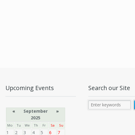
Upcoming Events
Search our Site
«
September
»
2025
Mo
Tu
We
Th
Fr
Sa
Su
1
2
3
4
5
6
7