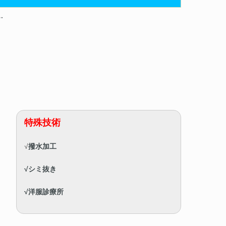
…
特殊技術
√
撥水加工
√シミ抜き
√洋服診療所